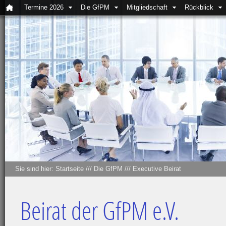
Termine 2026
Die GfPM
Mitgliedschaft
Rückblick
Sie sind hier:
Startseite
///
Die GfPM
///
Executive Beirat
Beirat der GfPM e.V.