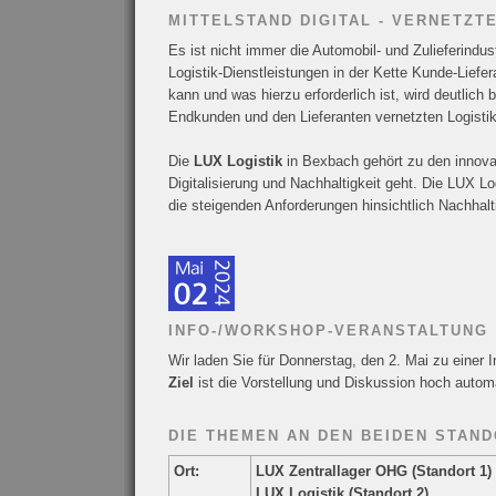
MITTELSTAND DIGITAL - VERNETZT
Es ist nicht immer die Automobil- und Zulieferindu
Logistik-Dienstleistungen in der Kette Kunde-Liefe
kann und was hierzu erforderlich ist, wird deutlic
Endkunden und den Lieferanten vernetzten Logisti
Die
LUX Logistik
in Bexbach gehört zu den innovat
Digitalisierung und Nachhaltigkeit geht. Die LUX L
die steigenden Anforderungen hinsichtlich Nachhal
INFO-/WORKSHOP-VERANSTALTUNG
Wir laden Sie für Donnerstag, den 2. Mai zu eine
Ziel
ist die Vorstellung und Diskussion hoch automat
DIE THEMEN AN DEN BEIDEN STAN
Ort:
LUX Zentrallager OHG (Standort 1)
LUX Logistik (Standort 2)