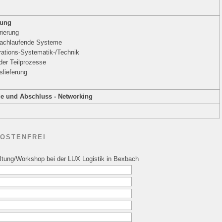
zung
rierung
/nachlaufende Systeme
rations-Systematik-/Technik
 der Teilprozesse
slieferung
 und Abschluss - Networking
KOSTENFREI
altung/Workshop bei der LUX Logistik in Bexbach