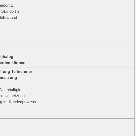
ndort 1
 Standort 2
ittelstand
chhaltig
werden können
llung Teilnehmer
Umsetzung
 Nachhaltigkeit
 und Umsetzung
ung im Kundenprozess