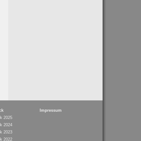
ck
Impressum
ck 2025
ck 2024
ck 2023
ck 2022