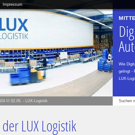
Impressum
MITT
Dig
Aut
Wie Digit
gelingt -
LUX-Logi
024
///
02.05. - LUX-Logistik
i der LUX Logistik