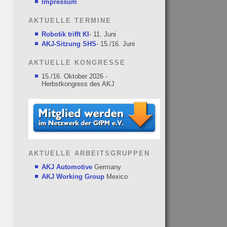
Impressum
AKTUELLE TERMINE
Robotik trifft KI
- 11. Juni
AKJ-Sitzung SHS
- 15./16. Juni
AKTUELLE KONGRESSE
15./16. Oktober 2026 -
Herbstkongress des AKJ
AKTUELLE ARBEITSGRUPPEN
AKJ Automotive
Germany
AKJ Working Group
Mexico