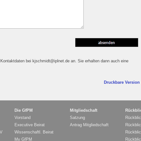
 Kontaktdaten bei kjschmidt@iplnet.de an. Sie erhalten dann auch eine
Druckbare Version
Die GfPM
Mitgliedschaft
Rückbli
Vorstand
Satzung
Rückbli
Executive Beirat
Antrag Mitgliedschaft
Rückbli
MV
Wissenschaftl. Beirat
Rückbli
My GfPM
Rückbli