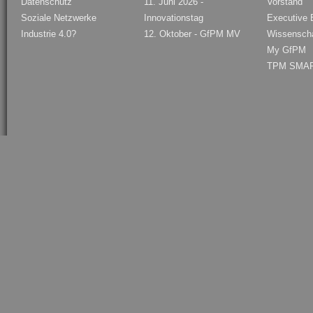
Datenschutz
11. Juni 2026 -
Vorstand
Soziale Netzwerke
Innovationstag
Executive B
Industrie 4.0?
12. Oktober - GfPM MV
Wissenschaf
My GfPM
TPM SMAR