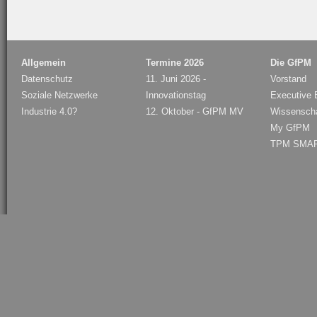
Allgemein
Termine 2026
Die GfPM
Datenschutz
11. Juni 2026 -
Vorstand
Soziale Netzwerke
Innovationstag
Executive B
Industrie 4.0?
12. Oktober - GfPM MV
Wissenschaf
My GfPM
TPM SMAR