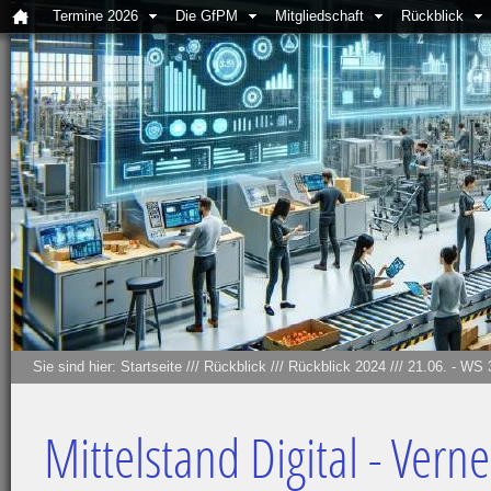
Termine 2026
Die GfPM
Mitgliedschaft
Rückblick
Sie sind hier:
Startseite
///
Rückblick
///
Rückblick 2024
///
21.06. - WS 
Mittelstand Digital - Verne