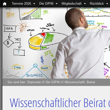
Termine 2026
Die GfPM
Mitgliedschaft
Rückblick
Sie sind hier:
Startseite
///
Die GfPM
///
Wissenschaftl. Beirat
Wissenschaftlicher Beirat