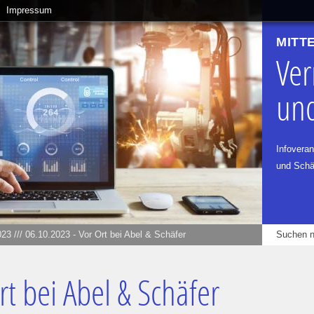
Impressum
MITT
Ver
und
Infovera
und Schäf
023
///
06.10.2023 - Vor Ort bei Abel & Schäfer
rt bei Abel & Schäfer