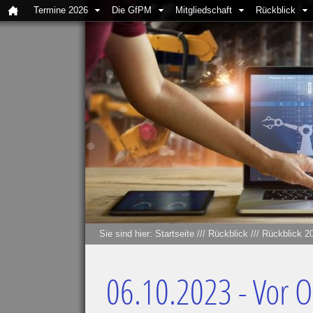
Termine 2026
Die GfPM
Mitgliedschaft
Rückblick
Sie sind hier:
Startseite
///
Rückblick
///
Rückblick 2
06.10.2023 - Vor O