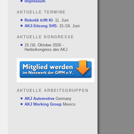
Impressum
AKTUELLE TERMINE
Robotik trifft KI
- 11. Juni
AKJ-Sitzung SHS
- 15./16. Juni
AKTUELLE KONGRESSE
15./16. Oktober 2026 -
Herbstkongress des AKJ
AKTUELLE ARBEITSGRUPPEN
AKJ Automotive
Germany
AKJ Working Group
Mexico