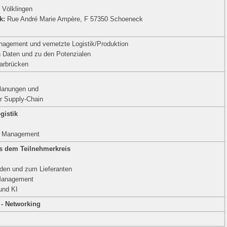
 Völklingen
rk:
Rue André Marie Ampère, F 57350 Schoeneck
agement und vernetzte Logistik/Produktion
 Daten und zu den Potenzialen
aarbrücken
Planungen und
er Supply-Chain
gistik
in Management
s dem Teilnehmerkreis
unden und zum Lieferanten
-Management
und KI
- Networking