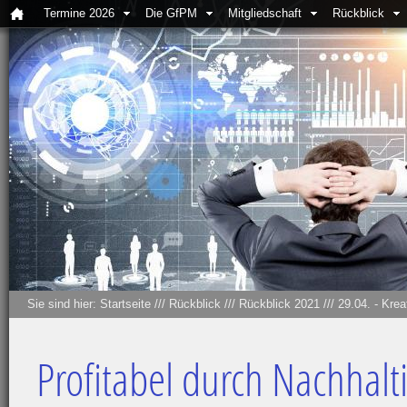
Termine 2026
Die GfPM
Mitgliedschaft
Rückblick
Sie sind hier:
Startseite
///
Rückblick
///
Rückblick 2021
///
29.04. - Kre
Profitabel durch Nachhaltig